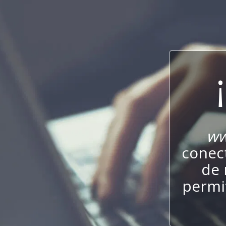
ww
conect
de 
permit