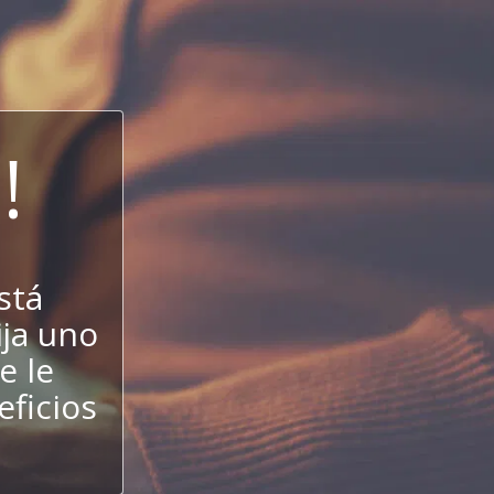
!
stá
ija uno
e le
eficios